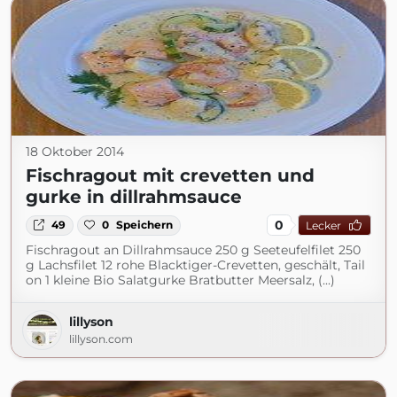
18 Oktober 2014
Fischragout mit crevetten und
gurke in dillrahmsauce
0
49
0
Speichern
Lecker
Fischragout an Dillrahmsauce 250 g Seeteufelfilet 250
g Lachsfilet 12 rohe Blacktiger-Crevetten, geschält, Tail
on 1 kleine Bio Salatgurke Bratbutter Meersalz, (...)
lillyson
lillyson.com