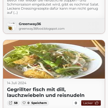
Bevor hier wieder die herbstliche Suppen - und
Schmorsaison eingeläutet wird, gibt es nochmal Salat.
Leckere Dressingrezepte dafür kann man nicht genug
auf (...)
Greenway36
greenway36food.blogspot.com
14 Juli 2024
Gegrillter fisch mit dill,
lauchzwiebeln und reisnudeln
0
58
0
Speichern
Lecker