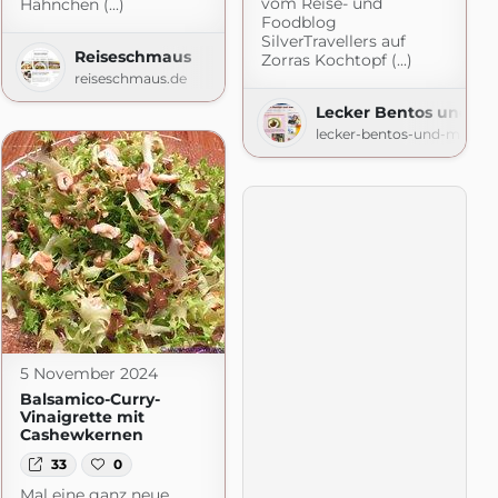
vom Reise- und
Hähnchen (...)
Foodblog
SilverTravellers auf
Reiseschmaus
Zorras Kochtopf (...)
reiseschmaus.de
t.de
Lecker Bentos und m
lecker-bentos-und-mehr.b
5 November 2024
Balsamico-Curry-
Vinaigrette mit
Cashewkernen
33
0
Mal eine ganz neue