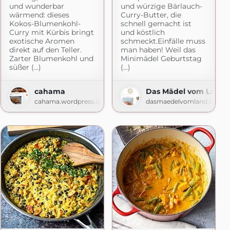
und wunderbar
und würzige Bärlauch-
wärmend: dieses
Curry-Butter, die
Kokos-Blumenkohl-
schnell gemacht ist
Curry mit Kürbis bringt
und köstlich
exotische Aromen
schmeckt.Einfälle muss
direkt auf den Teller.
man haben! Weil das
Zarter Blumenkohl und
Minimädel Geburtstag
süßer (...)
(...)
cahama
Das Mädel vom Land
cahama.wordpress.com
dasmaedelvomland.blogs
gspot.com