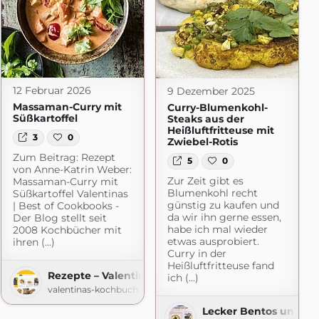
12 Februar 2026
9 Dezember 2025
Massaman-Curry mit
Curry-Blumenkohl-
Süßkartoffel
Steaks aus der
Heißluftfritteuse mit
3
0
Zwiebel-Rotis
Zum Beitrag: Rezept
5
0
von Anne-Katrin Weber:
Zur Zeit gibt es
Massaman-Curry mit
Blumenkohl recht
Süßkartoffel Valentinas
günstig zu kaufen und
| Best of Cookbooks -
da wir ihn gerne essen,
Der Blog stellt seit
habe ich mal wieder
2008 Kochbücher mit
etwas ausprobiert.
ihren (...)
Curry in der
Heißluftfritteuse fand
Rezepte – Valentinas-Kochbuch.de
ich (...)
press.com
valentinas-kochbuch.de
Lecker Bentos und m