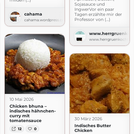
milden (...)
Sojasauce und
IngwerVor ein paar
cahama
Tagen erzählte mir der
Professor von (...)
cahama.wordpress.com
www.herrgruenkoch
www.herrgruenkocht.de
10 Mai 2026
Chicken bhuna –
indisches hähnchen-
curry mit
30 März 2026
tomatensauce
Indisches Butter
12
0
Chicken