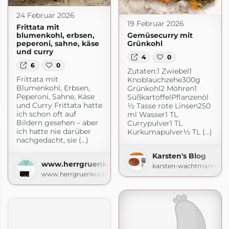
24 Februar 2026
19 Februar 2026
Frittata mit
blumenkohl, erbsen,
Gemüsecurry mit
peperoni, sahne, käse
Grünkohl
und curry
4
0
6
0
Zutaten:1 Zwiebel1
Frittata mit
Knoblauchzehe300g
Blumenkohl, Erbsen,
Grünkohl2 Möhren1
Peperoni, Sahne, Käse
SüßkartoffelPflanzenöl
pot.com
und Curry Frittata hatte
½ Tasse rote Linsen250
ich schon oft auf
ml Wasser1 TL
Bildern gesehen – aber
Currypulver1 TL
ich hatte nie darüber
Kurkumapulver½ TL (...)
nachgedacht, sie (...)
Karsten's Blog
www.herrgruenkocht.de
karsten-wachtmann.blo
www.herrgruenkocht.de