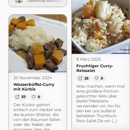
valentinas-kochbuch.de
8 März 2025
Fruchtiger Curry-
Reissalat
20 November 2024
25
0
Wasserbüffel-Curry
Was machen, wenn mal
mit Kürbis
eine größere Portion
gekochter Reis über
37
0
bleibt?Meistens
Der Kürbis gehört
verwenden wir ihn für
einfach zum Herbst wie
den bei uns äußerst
die bunten Blätter, die
beliebten Thunfisch-
von den Bäumen fallen
Reis-Salat.Da wir (...)
oder der Nebel, der
morgens über die