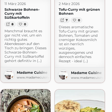
11 März 2026
2 März 2026
Schwarze Bohnen-
Tofu-Curry mit grünen
Curry mit
Bohnen
Süßkartoffeln
7
0
8
0
Dieses aromatische
Manchmal braucht es
Tofu-Curry mit grünen
gar nicht viel, um ein
Bohnen, Tomaten und
richtig gutes
cremiger Kokosmilch
Abendessen auf den
ist ein herrlich
Tisch zu bringen. Dieses
würziges,
Schwarze-Bohnen-
ausgewogenes und
Curry mit Süßkartoffel
dennoch einfaches
gehört definitiv in (...)
Rezept - ideal (...)
Madame Cuisine
Madame Cuisine
www.madamecuisine.de
www.madamecuisine.de
gspot.com