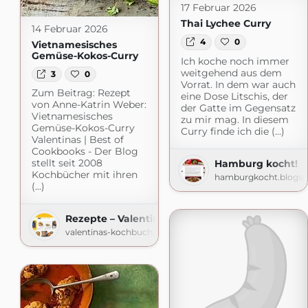
17 Februar 2026
Thai Lychee Curry
14 Februar 2026
4
0
Vietnamesisches
Gemüse-Kokos-Curry
Ich koche noch immer
weitgehend aus dem
3
0
Vorrat. In dem war auch
Zum Beitrag: Rezept
eine Dose Litschis, der
von Anne-Katrin Weber:
der Gatte im Gegensatz
Vietnamesisches
zu mir mag. In diesem
Gemüse-Kokos-Curry
Curry finde ich die (...)
Valentinas | Best of
Cookbooks - Der Blog
stellt seit 2008
Hamburg kocht!
Kochbücher mit ihren
hamburgkocht.blogs
(...)
Rezepte – Valentinas-Kochbuch.de
valentinas-kochbuch.de