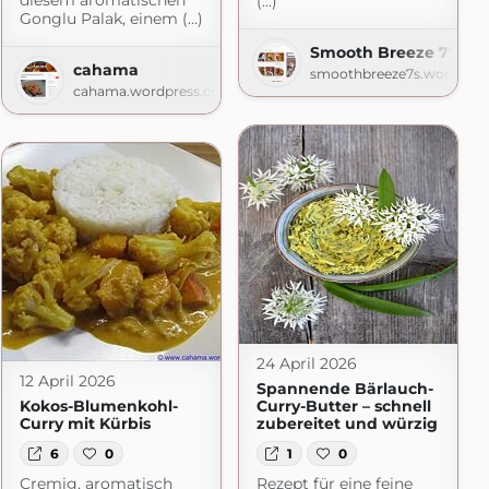
diesem aromatischen
(...)
Gonglu Palak, einem (...)
Smooth Breeze 7's | L
cahama
smoothbreeze7s.wordpres
cahama.wordpress.com
t.de
24 April 2026
12 April 2026
Spannende Bärlauch-
Kokos-Blumenkohl-
Curry-Butter – schnell
Curry mit Kürbis
zubereitet und würzig
6
0
1
0
Cremig, aromatisch
Rezept für eine feine