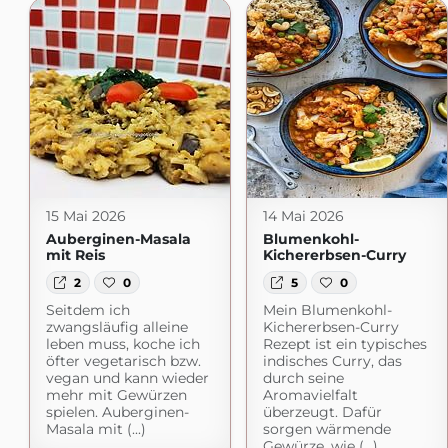
15 Mai 2026
14 Mai 2026
Auberginen-Masala
Blumenkohl-
mit Reis
Kichererbsen-Curry
2
0
5
0
Seitdem ich
Mein Blumenkohl-
zwangsläufig alleine
Kichererbsen-Curry
leben muss, koche ich
Rezept ist ein typisches
öfter vegetarisch bzw.
indisches Curry, das
vegan und kann wieder
durch seine
mehr mit Gewürzen
Aromavielfalt
spielen. Auberginen-
überzeugt. Dafür
Masala mit (...)
sorgen wärmende
Gewürze, wie (...)