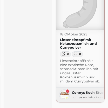
18 Oktober 2025
Linseneintopf mit
Kokosnussmilch und
Currypulver
0
0
LinseneintopfErhält
pot.com
eine exotische Note,
schmeckt man ihn mit
ungesüsster
Kokosnussmilch und
mildem Currypulver ab.
Connys Koch Studio
connyskochstudio.word