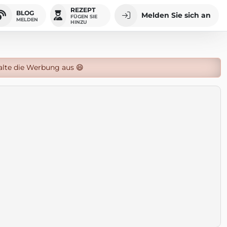
REZEPT
BLOG
Melden Sie sich an
FÜGEN SIE
MELDEN
HINZU
alte die Werbung aus 😄