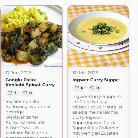
17 Juni 2026
30 Mai 2026
Gonglu Palak
Ingwer-Curry-Suppe
Kohlrabi-Spinat-Curry
6
0
3
0
Ingwer-Curry-Suppe ©
So, hier nun die
Liz ColletNo day
Auflösung, wofür der
without soup. Heute ist
gestrige
es eine meine leichte
„Pakistanischer
Curry-Ingwer-
Kurkuma-Reis mit
Suppe,Ingwer-Curry-
Erbsen“ war: als
Suppe © Liz Colletdie
perfekte Beilage zu
mit wenigen Zutaten