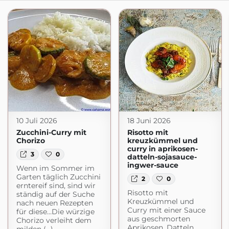
10 Juli 2026
18 Juni 2026
Zucchini-Curry mit
Risotto mit
Chorizo
kreuzkümmel und
curry in aprikosen-
3
0
datteln-sojasauce-
ingwer-sauce
Wenn im Sommer im
Garten täglich Zucchini
2
0
erntereif sind, sind wir
Risotto mit
ständig auf der Suche
Kreuzkümmel und
nach neuen Rezepten
Curry mit einer Sauce
für diese…Die würzige
aus geschmorten
Chorizo verleiht dem
Aprikosen, Datteln,