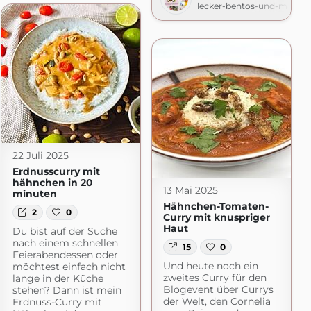
lecker-bentos-und-mehr.b
22 Juli 2025
Erdnusscurry mit
hähnchen in 20
13 Mai 2025
minuten
Hähnchen-Tomaten-
2
0
Curry mit knuspriger
Haut
Du bist auf der Suche
nach einem schnellen
15
0
Feierabendessen oder
Und heute noch ein
möchtest einfach nicht
zweites Curry für den
lange in der Küche
Blogevent über Currys
stehen? Dann ist mein
der Welt, den Cornelia
Erdnuss-Curry mit