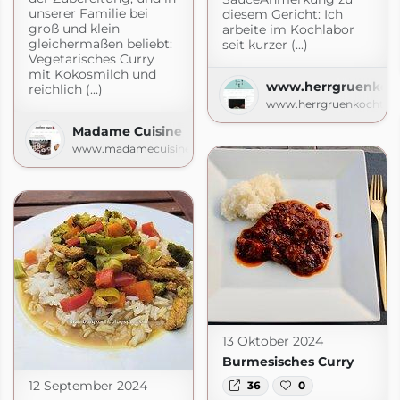
unserer Familie bei
diesem Gericht: Ich
groß und klein
arbeite im Kochlabor
gleichermaßen beliebt:
seit kurzer (...)
Vegetarisches Curry
mit Kokosmilch und
www.herrgruenkoch
reichlich (...)
www.herrgruenkocht.de
Madame Cuisine
www.madamecuisine.de
13 Oktober 2024
Burmesisches Curry
12 September 2024
36
0