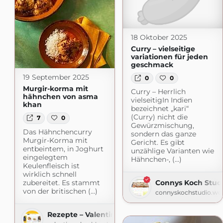
18 Oktober 2025
Curry – vielseitige
variationen für jeden
geschmack
19 September 2025
0
0
Murgir-korma mit
Curry – Herrlich
hähnchen von asma
vielseitigIn Indien
khan
bezeichnet „kari“
(Curry) nicht die
7
0
Gewürzmischung,
Das Hähnchencurry
sondern das ganze
Murgir-Korma mit
Gericht. Es gibt
entbeintem, in Joghurt
unzählige Varianten wie
eingelegtem
Hähnchen-, (...)
Keulenfleisch ist
wirklich schnell
zubereitet. Es stammt
Connys Koch Stud
von der britischen (...)
connyskochstudio.wo
Rezepte – Valentinas-Kochbuch.de