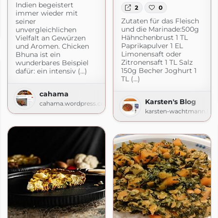
Indien begeistert
2
0
immer wieder mit
Zutaten für das Fleisch
seiner
und die Marinade:500g
unvergleichlichen
Hähnchenbrust 1 TL
Vielfalt an Gewürzen
Paprikapulver 1 EL
und Aromen. Chicken
Limonensaft oder
Bhuna ist ein
Zitronensaft 1 TL Salz
wunderbares Beispiel
150g Becher Joghurt 1
dafür: ein intensiv (...)
TL (...)
cahama
Karsten's Blog
cahama.wordpress.com
karsten-wachtmann.blo