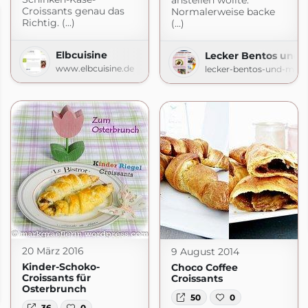
anstellen wollte.
Croissants genau das
Normalerweise backe
Richtig. (...)
(...)
Elbcuisine
Lecker Bentos und 
www.elbcuisine.de
lecker-bentos-und-mehr
20 März 2016
9 August 2014
Kinder-Schoko-
Choco Coffee
Croissants für
Croissants
e
Osterbrunch
e.de
50
0
36
0