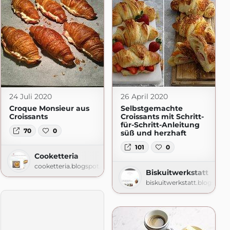
mehr
.blogspot.com
24 Juli 2020
26 April 2020
Croque Monsieur aus
Selbstgemachte
Croissants
Croissants mit Schritt-
für-Schritt-Anleitung
70
0
süß und herzhaft
101
0
Cooketteria
cooketteria.blogspot.com
Biskuitwerkstatt
biskuitwerkstatt.blogspot