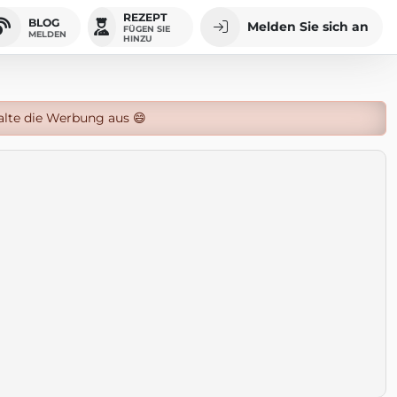
REZEPT
BLOG
Melden Sie sich an
FÜGEN SIE
MELDEN
HINZU
alte die Werbung aus 😄