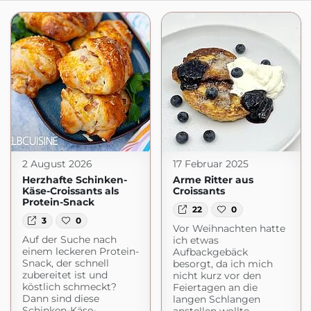
2 August 2026
17 Februar 2025
Herzhafte Schinken-
Arme Ritter aus
Käse-Croissants als
Croissants
Protein-Snack
22
0
3
0
Vor Weihnachten hatte
Auf der Suche nach
ich etwas
einem leckeren Protein-
Aufbackgebäck
Snack, der schnell
besorgt, da ich mich
zubereitet ist und
nicht kurz vor den
köstlich schmeckt?
Feiertagen an die
Dann sind diese
langen Schlangen
Schinken-Käse-