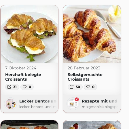
7 Oktober 2024
28 Februar 2023
Herzhaft belegte
Selbstgemachte
Croissants
Croissants
31
0
50
0
Lecker Bentos und mehr
Rezepte mit und ohn
lecker-bentos-und-mehr.blogspot.com
mixgeschick.blogspot.com