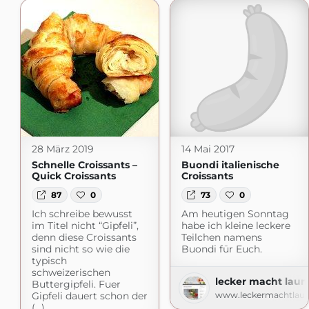
28 März 2019
14 Mai 2017
Schnelle Croissants –
Buondi italienische
Quick Croissants
Croissants
87
0
73
0
Ich schreibe bewusst
Am heutigen Sonntag
im Titel nicht “Gipfeli”,
habe ich kleine leckere
denn diese Croissants
Teilchen namens
sind nicht so wie die
Buondi für Euch.
typisch
schweizerischen
lecker macht laun
Buttergipfeli. Fuer
Gipfeli dauert schon der
www.leckermachtlaun
(...)