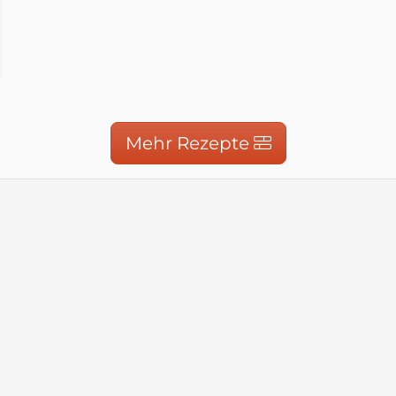
nas-Kochbuch.de
de
Mehr Rezepte