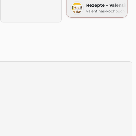
Rezepte – Valentinas
valentinas-kochbuch.de