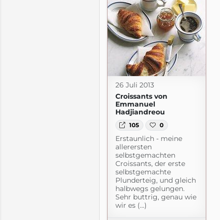
26 Juli 2013
- & Lifestyleblog
Croissants von
m
Emmanuel
Hadjiandreou
105
0
Erstaunlich - meine
allerersten
selbstgemachten
Croissants, der erste
selbstgemachte
Plunderteig, und gleich
halbwegs gelungen.
Sehr buttrig, genau wie
wir es (...)