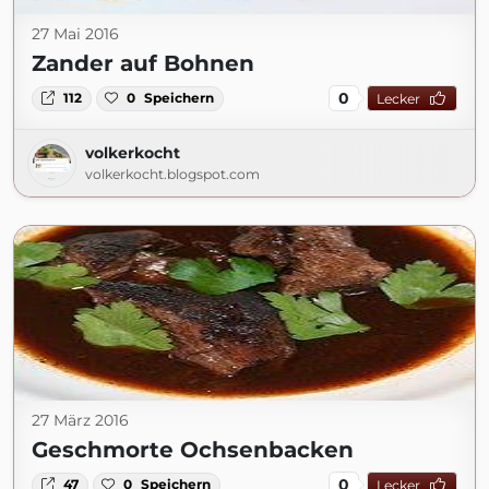
27 Mai 2016
Zander auf Bohnen
0
112
0
Speichern
Lecker
volkerkocht
volkerkocht.blogspot.com
27 März 2016
Geschmorte Ochsenbacken
0
47
0
Speichern
Lecker