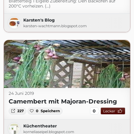
Blätterteig 1 Eigelb Zubereitung: Den Backofen auf
200°C vorheizen. (...)
Karsten's Blog
karsten-wachtmann.blogspot.com
24 Juni 2019
Camembert mit Majoran-Dressing
0
227
0
Speichern
Lecker
Küchentheater
korneliaseipel.blogspot.com