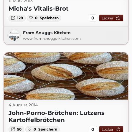
11 März 2015
Micha's Vitalis-Brot
0
128
0
Speichern
Lecker
From-Snuggs-Kitchen
www.from-snuggs-kitchen.com
4 August 2014
John-Porno-Brötchen: Lutzens
Kartoffelbrötchen
0
50
0
Speichern
Lecker