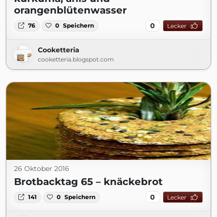
orangenblütenwasser
0
76
0
Speichern
Lecker
Cooketteria
cooketteria.blogspot.com
26 Oktober 2016
Brotbacktag 65 – knäckebrot
0
141
0
Speichern
Lecker