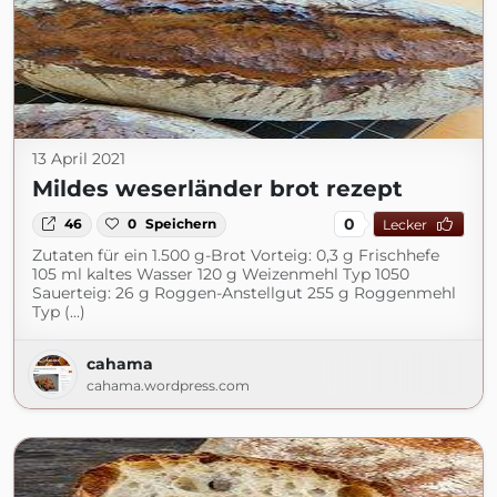
13 April 2021
Mildes weserländer brot rezept
0
46
0
Speichern
Lecker
Zutaten für ein 1.500 g-Brot Vorteig: 0,3 g Frischhefe
105 ml kaltes Wasser 120 g Weizenmehl Typ 1050
Sauerteig: 26 g Roggen-Anstellgut 255 g Roggenmehl
Typ (...)
cahama
cahama.wordpress.com