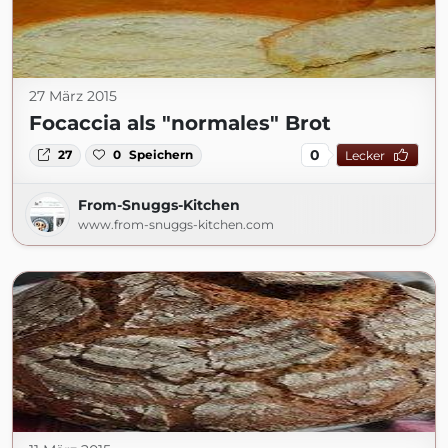
27 März 2015
Focaccia als "normales" Brot
0
27
0
Speichern
Lecker
From-Snuggs-Kitchen
www.from-snuggs-kitchen.com