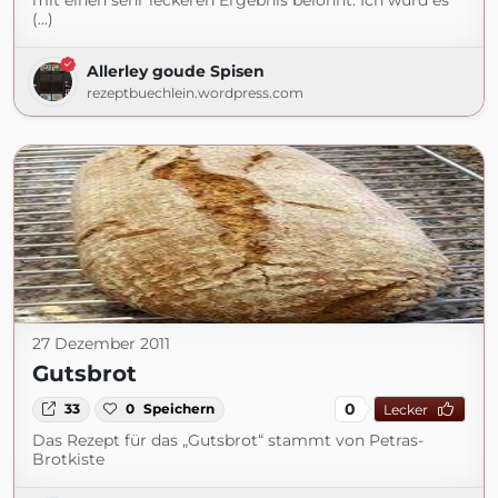
mit einen sehr leckeren Ergebnis belohnt. Ich würd es
(...)
Allerley goude Spisen
rezeptbuechlein.wordpress.com
27 Dezember 2011
Gutsbrot
0
33
0
Speichern
Lecker
Das Rezept für das „Gutsbrot“ stammt von Petras-
Brotkiste