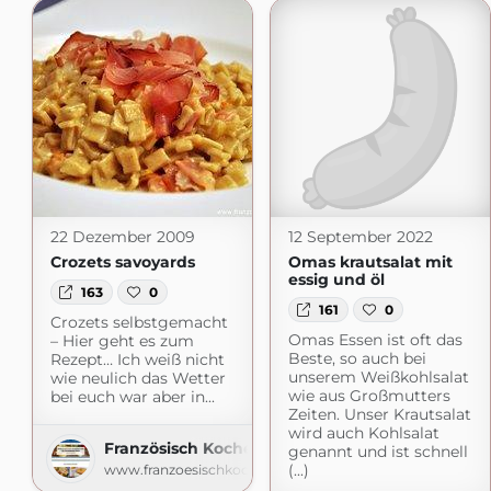
22 Dezember 2009
12 September 2022
Crozets savoyards
Omas krautsalat mit
essig und öl
163
0
161
0
Crozets selbstgemacht
Omas Essen ist oft das
– Hier geht es zum
Beste, so auch bei
Rezept… Ich weiß nicht
unserem Weißkohlsalat
wie neulich das Wetter
wie aus Großmutters
bei euch war aber in...
Zeiten. Unser Krautsalat
wird auch Kohlsalat
Französisch Kochen by Aurélie Bastian
genannt und ist schnell
(...)
www.franzoesischkochen.de