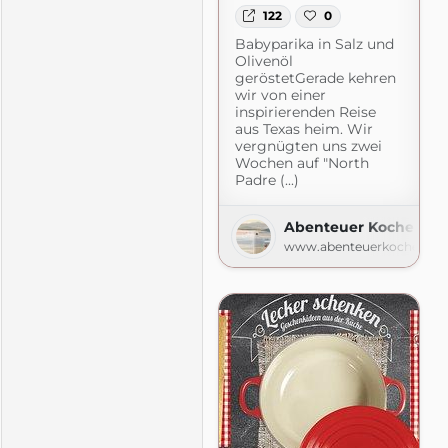
122
0
Babyparika in Salz und
Olivenöl
geröstetGerade kehren
wir von einer
inspirierenden Reise
aus Texas heim. Wir
vergnügten uns zwei
Wochen auf "North
Padre (...)
Abenteuer Kochen
.com
www.abenteuerkochen.c