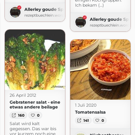
einigen Kochgruppen.
Ich bekam (...)
Allerley goude Spisen
rezeptbuechlein.wordpress.com
Allerley goude Spis
rezeptbuechlein.wordpr
26 April 2012
Gebratener salat - eine
1 Juli 2020
etwas andere beilage
Tomatensalsa
160
0
141
0
Salat wird kalt
gegessen. Das war bis
vor kurzem noch eine