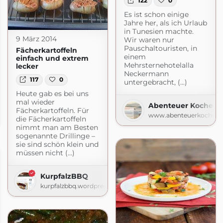
122
0
Es ist schon einige
Jahre her, als ich Urlaub
in Tunesien machte.
9 März 2014
Wir waren nur
Pauschaltouristen, in
Fächerkartoffeln
einem
einfach und extrem
Mehrsternehotelalla
lecker
Neckermann
117
0
untergebracht, (...)
Heute gab es bei uns
mal wieder
Abenteuer Kochen
Fächerkartoffeln. Für
www.abenteuerkochen
die Fächerkartoffeln
ot.com
nimmt man am Besten
sogenannte Drillinge –
sie sind schön klein und
müssen nicht (...)
KurpfalzBBQ
kurpfalzbbq.wordpress.com