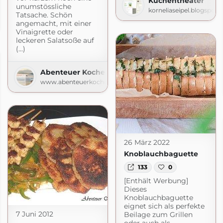
Küchentheater
unumstössliche
korneliaseipel.blogspot
Der Foodblog
Tatsache. Schön
angemacht, mit einer
gemacht.de
Vinaigrette oder
leckeren Salatsoße auf
(...)
Abenteuer Kochen
www.abenteuerkochen.com
26 März 2022
Knoblauchbaguette
133
0
[Enthält Werbung]
Dieses
Knoblauchbaguette
eignet sich als perfekte
7 Juni 2012
Beilage zum Grillen