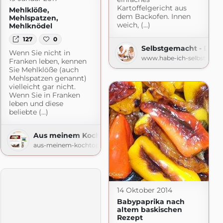
Kartoffelgericht aus
Mehlklöße,
dem Backofen. Innen
Mehlspatzen,
weich, (...)
Mehlknödel
127
0
Selbstgemacht - Der 
r Foodblog
Wenn Sie nicht in
www.habe-ich-selbstgema
macht.de
Franken leben, kennen
Sie Mehlklöße (auch
Mehlspatzen genannt)
vielleicht gar nicht.
Wenn Sie in Franken
leben und diese
beliebte (...)
Aus meinem Kochtopf
aus-meinem-kochtopf.de
14 Oktober 2014
Babypaprika nach
altem baskischen
Rezept