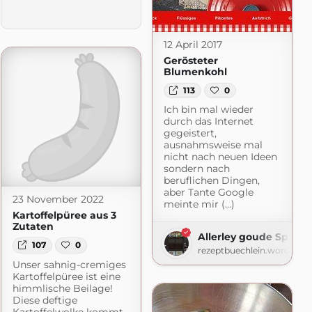
12 April 2017
Gerösteter
Blumenkohl
113
0
Ich bin mal wieder
durch das Internet
gegeistert,
ausnahmsweise mal
nicht nach neuen Ideen
sondern nach
beruflichen Dingen,
by Aurélie Bastian
aber Tante Google
23 November 2022
meinte mir (...)
n.de
Kartoffelpüree aus 3
Zutaten
Allerley goude Spisen
107
0
rezeptbuechlein.wordpres
Unser sahnig-cremiges
Kartoffelpüree ist eine
himmlische Beilage!
Diese deftige
Kartoffelwolke kommt