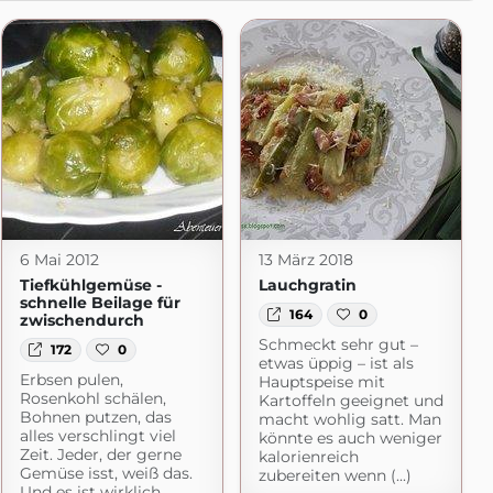
6 Mai 2012
13 März 2018
Tiefkühlgemüse -
Lauchgratin
schnelle Beilage für
164
0
zwischendurch
Schmeckt sehr gut –
172
0
etwas üppig – ist als
Erbsen pulen,
Hauptspeise mit
Rosenkohl schälen,
Kartoffeln geeignet und
Bohnen putzen, das
macht wohlig satt. Man
alles verschlingt viel
könnte es auch weniger
Zeit. Jeder, der gerne
kalorienreich
Gemüse isst, weiß das.
zubereiten wenn (...)
Und es ist wirklich