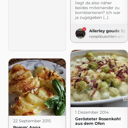
liegt da also näher
beides miteinander zu
kombienieren? Ich war
ja zugegeben (...)
Allerley goude Sp
rezeptbuechlein.word
1 Dezember 2014
Gerösteter Rosenkohl
22 September 2015
aus dem Ofen
Pomm' Anna