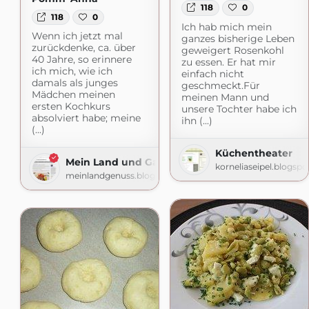
118
0
118
0
Ich hab mich mein
Wenn ich jetzt mal
ganzes bisherige Leben
zurückdenke, ca. über
geweigert Rosenkohl
40 Jahre, so erinnere
zu essen. Er hat mir
ich mich, wie ich
einfach nicht
damals als junges
geschmeckt.Für
Mädchen meinen
meinen Mann und
ersten Kochkurs
unsere Tochter habe ich
absolviert habe; meine
ihn (...)
(...)
Küchentheater
Mein Land und Gartengenuss
korneliaseipel.blogsp
meinlandgenuss.blogspot.com