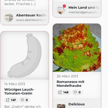
lecker. Frisches (...)
Mein Land und Garte
meinlandgenuss.blogspot
Abenteuer Kochen
en
www.abenteuerkochen.com
ess.com
26 März 2013
Romanesco mit
14 März 2013
Mandelhaube
Würziges Lauch-
148
0
Tomaten-Gratin
147
0
Delicious
Bei „Gratin“ denke ich