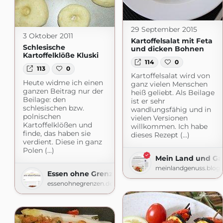
29 September 2015
3 Oktober 2011
Kartoffelsalat mit Feta
Schlesische
und dicken Bohnen
Kartoffelklöße Kluski
114
0
113
0
Kartoffelsalat wird von
Heute widme ich einen
ganz vielen Menschen
ganzen Beitrag nur der
heiß geliebt. Als Beilage
Beilage: den
ist er sehr
schlesischen bzw.
wandlungsfähig und in
polnischen
vielen Versionen
Kartoffelklößen und
willkommen. Ich habe
finde, das haben sie
dieses Rezept (...)
verdient. Diese in ganz
Polen (...)
Mein Land und Ga
meinlandgenuss.blog
Essen ohne Grenzen
essenohnegrenzen.de