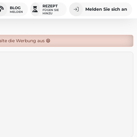
REZEPT
BLOG
Melden Sie sich an
FÜGEN SIE
MELDEN
HINZU
alte die Werbung aus 😄