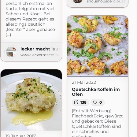
shoushousdelicious.blogs
persönlich erstmal an
.com
Kartoffelgratin mit viel
Sahne und Käse… Bei
diesem Rezept geht es
allerdings deutlich
„leichter“ aber genauso
(...)
lecker macht laune
www.leckermachtlaune.de
21 Mai 2022
Quetschkartoffeln im
Ofen
138
0
[Enthält Werbung]
Flachgedrückt, gewürzt
und gebacken: Diese
Quetschkartoffeln sind
ein schnelles und
19 Januar 2017
einfaches