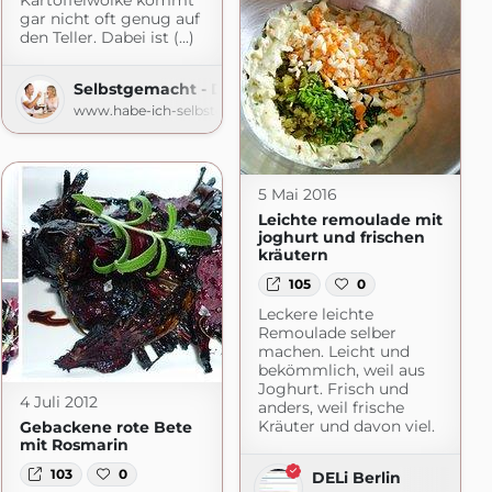
gar nicht oft genug auf
den Teller. Dabei ist (...)
Selbstgemacht - Der Foodblog
www.habe-ich-selbstgemacht.de
5 Mai 2016
Leichte remoulade mit
joghurt und frischen
kräutern
105
0
Leckere leichte
Remoulade selber
machen. Leicht und
bekömmlich, weil aus
Joghurt. Frisch und
4 Juli 2012
anders, weil frische
pf
Kräuter und davon viel.
Gebackene rote Bete
mit Rosmarin
e
103
0
DELi Berlin