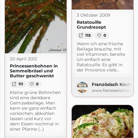
3 Oktober 2009
Ratatouille
Grundrezept
115
0
Wenn ich eine frische
Beilage brauche, mit
viel Vitaminen, bereite
20 April 2012
ich einfach eine
Ratatouille. Es gibt in
Princessenbohnen in
der Provence viele...
Semmelbrösel und
Butter geschwenkt
111
0
Französisch Kochen 
www.franzoesischkoche
Kleine grüne Böhnchen
sind eine dankbare
rtengenuss
Gemüsebeilage. Man
spot.com
kann sie ganz einfach
vorkochen, abkühlen
lassen und kurz vor
dem Essen nochmal in
einer Pfanne (...)