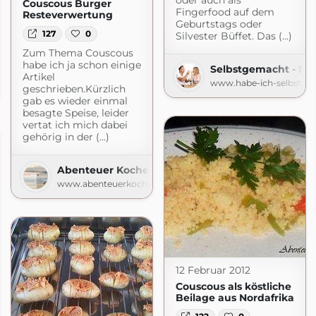
oder auch als
Couscous Burger
Fingerfood auf dem
Resteverwertung
Geburtstags oder
127
0
Silvester Büffet. Das (...)
Zum Thema Couscous
habe ich ja schon einige
Selbstgemacht - De
isen
Artikel
www.habe-ich-selbstge
geschrieben.Kürzlich
press.com
gab es wieder einmal
besagte Speise, leider
vertat ich mich dabei
gehörig in der (...)
Abenteuer Kochen
www.abenteuerkochen.com
12 Februar 2012
Couscous als köstliche
Beilage aus Nordafrika