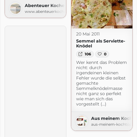
Abenteuer Kochen
www.abenteuerkochen.com
20 Mai 2011
Semmel als Serviette-
Knödel
106
0
Wer kennt das Problem
nicht: durch
irgendeinen kleinen
Fehler wurde die selbst
gemachte
Semmelknödelmasse
nicht ganz so perfekt
wie man sich das
vorgestellt (...)
Aus meinem Kochto
aus-meinem-kochtopf.d
rtengenuss
spot.com