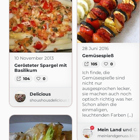
28 Juni 2016
Gemüsespieß
10 November 2013
105
0
Gerösteter Spargel mit
Basilikum
Ich finde, die
Gemüsespieße sind
104
0
nicht nur
ausgesprochen lecker,
sie machen auch noch
Delicious
optisch richtig was her.
shoushousdelicious.blogspot.com
Schon allein die
einmaligen,
leuchtenden Farben (...)
Mein Land und Ga
meinlandgenuss.blog