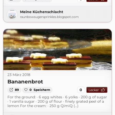
Meine Küchenschlacht
raunbowsugersprinkles.blogspot.com
23 März 2018
Bananenbrot
0
89
0
Speichern
Lecker
For the ground: · 6 egg whites · 6 yolks · 200 g of sugar
· 1 vanilla sugar · 200 g of flour · finely grated peel of a
lemon For the cream: · 250 g QimiQ (...)