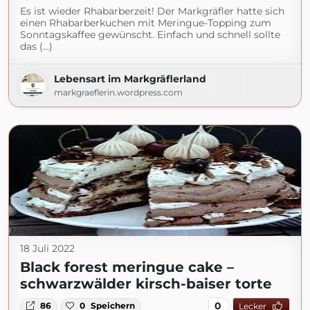
Es ist wieder Rhabarberzeit! Der Markgräfler hatte sich
einen Rhabarberkuchen mit Meringue-Topping zum
Sonntagskaffee gewünscht. Einfach und schnell sollte
das (...)
Lebensart im Markgräflerland
markgraeflerin.wordpress.com
18 Juli 2022
Black forest meringue cake –
schwarzwälder kirsch-baiser torte
0
86
0
Speichern
Lecker