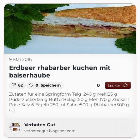
9 Mai 2016
Erdbeer rhabarber kuchen mit
baiserhaube
0
62
0
Speichern
Lecker
Zutaten für eine Springform Teig :240 g Mehl25 g
Puderzucker125 g ButterBelag :50 g Mehl170 g Zucker1
Prise Salz 6 Eigelb 250 ml Sahne500 g Rhabarber500 g
(...)
Verboten Gut
verbotengut.blogspot.com