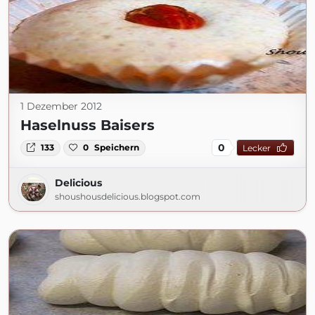
1 Dezember 2012
Haselnuss Baisers
0
133
0
Speichern
Lecker
Delicious
shoushousdelicious.blogspot.com