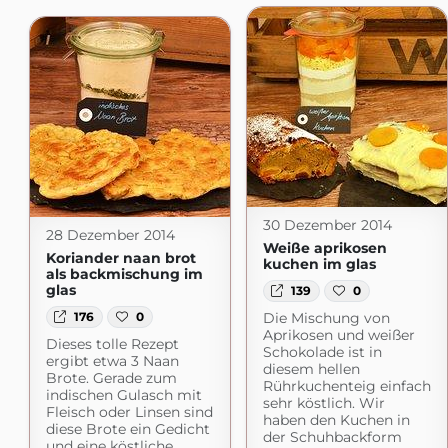
30 Dezember 2014
28 Dezember 2014
Weiße aprikosen
Koriander naan brot
kuchen im glas
als backmischung im
glas
139
0
176
0
Die Mischung von
Aprikosen und weißer
Dieses tolle Rezept
Schokolade ist in
ergibt etwa 3 Naan
diesem hellen
Brote. Gerade zum
Rührkuchenteig einfach
indischen Gulasch mit
sehr köstlich. Wir
Fleisch oder Linsen sind
haben den Kuchen in
diese Brote ein Gedicht
der Schuhbackform
und eine köstliche