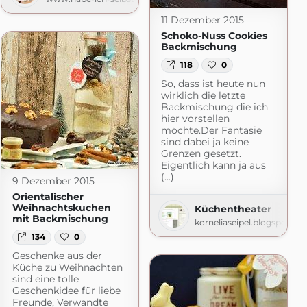
11 Dezember 2015
Schoko-Nuss Cookies
Backmischung
118
0
So, dass ist heute nun
wirklich die letzte
Backmischung die ich
hier vorstellen
möchte.Der Fantasie
sind dabei ja keine
Grenzen gesetzt.
Eigentlich kann ja aus
(...)
r Foodblog
9 Dezember 2015
macht.de
Orientalischer
Weihnachtskuchen
Küchentheater
mit Backmischung
korneliaseipel.blogspot.co
134
0
Geschenke aus der
Küche zu Weihnachten
sind eine tolle
Geschenkidee für liebe
Freunde, Verwandte