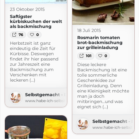
23 Oktober 2015
Saftigster
kürbiskuchen der welt
als backmischung
18 Juli 2015
76
0
Rosmarin tomaten
brot-backmischung
Herbstzeit ist ganz
zur grilleinladung
eindeutig die Zeit für
Kürbisse. Deswegen
101
0
findet ihr hier passend
zur Jahreszeit eine
Diese leckere
Backmischung zum
Backmischung ist eine
Verschenken mit
tolle sommerliche
leckeren (...)
Geschenkidee zur
Grilleinladung. Denn
eine Kleinigkeit möchte
Selbstgemacht - Der Foodblog
man ja doch
www.habe-ich-selbstgemacht.de
mitbringen…und was
eignet sich (...)
Der Foodblog
Selbstgemacht - De
gemacht.de
www.habe-ich-selbstge