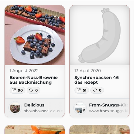
1 August 2022
13 April 2020
Beeren-Nuss-Brownie
Synchronbacken 46
aus Backmischung
das rezept
90
0
51
0
Delicious
From-Snuggs-Kitch
shoushousdelicious.blogspot.com
www.from-snuggs-kitc