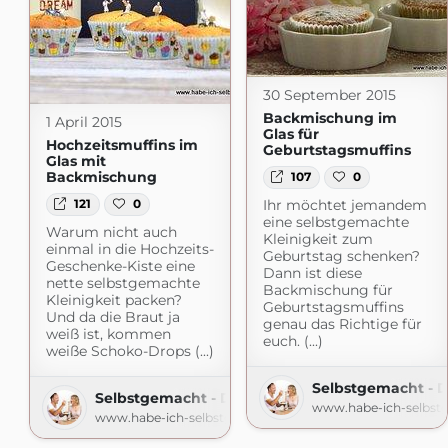
30 September 2015
Backmischung im
1 April 2015
Glas für
Hochzeitsmuffins im
Geburtstagsmuffins
Glas mit
Backmischung
107
0
Ihr möchtet jemandem
121
0
eine selbstgemachte
Warum nicht auch
Kleinigkeit zum
einmal in die Hochzeits-
Geburtstag schenken?
Geschenke-Kiste eine
Dann ist diese
nette selbstgemachte
Backmischung für
Kleinigkeit packen?
Geburtstagsmuffins
Und da die Braut ja
genau das Richtige für
weiß ist, kommen
euch. (...)
weiße Schoko-Drops (...)
Selbstgemacht - 
Selbstgemacht - Der Foodblog
www.habe-ich-selbst
www.habe-ich-selbstgemacht.de