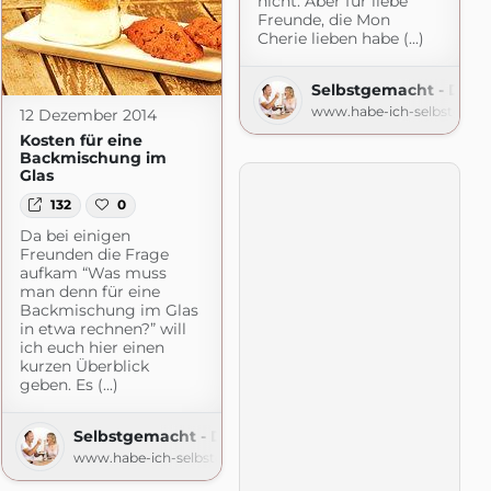
nicht. Aber für liebe
Freunde, die Mon
Cherie lieben habe (...)
r Foodblog
Selbstgemacht - Der 
macht.de
www.habe-ich-selbstgema
12 Dezember 2014
Kosten für eine
Backmischung im
Glas
132
0
Da bei einigen
Freunden die Frage
aufkam “Was muss
man denn für eine
Backmischung im Glas
in etwa rechnen?” will
ich euch hier einen
kurzen Überblick
geben. Es (...)
Selbstgemacht - Der Foodblog
www.habe-ich-selbstgemacht.de