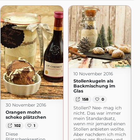
10 November 2016
Stollenkugeln als
Backmischung im
Glas
158
0
30 November 2016
Stollen? Nee- mag ich
en
Orangen mohn
nicht. Das war immer
hen.com
schoko plätzchen
mein Standardsatz,
wenn mir jemand einen
102
1
Stollen anbieten wollte.
Diese
Aber nachdem ich mich
Plätzchenkreation
selber ans Backen und