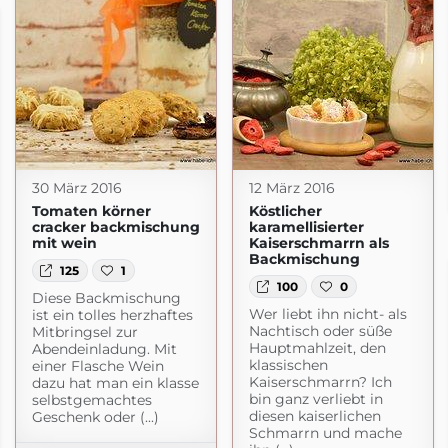
30 März 2016
12 März 2016
Tomaten körner
Köstlicher
cracker backmischung
karamellisierter
mit wein
Kaiserschmarrn als
Backmischung
125
1
100
0
Diese Backmischung
Wer liebt ihn nicht- als
ist ein tolles herzhaftes
Nachtisch oder süße
Mitbringsel zur
Hauptmahlzeit, den
Abendeinladung. Mit
klassischen
einer Flasche Wein
Kaiserschmarrn? Ich
dazu hat man ein klasse
bin ganz verliebt in
selbstgemachtes
diesen kaiserlichen
Geschenk oder (...)
Schmarrn und mache