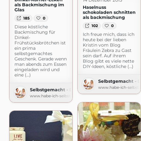
als Backmischung im
Haselnuss
Glas
schokoladen schnitten
als backmischung
185
0
102
0
Diese köstliche
Backmischung für
Ich freue mich, dass ich
Dinkel-
heute bei der lieben
Frühstücksbrötchen ist
Kristin vom Blog
ein prima
Fräulein Zebra zu Gast
selbstgemachtes
sein darf. Auf ihrem
Geschenk. Gerade wenn
Blog gibt es viele nette
man abends zum Essen
DIY-Ideen, köstliche (...)
eingeladen wird und
eine (...)
Selbstgemacht - 
www.habe-ich-selbst
Selbstgemacht - Der Foodblog
www.habe-ich-selbstgemacht.de