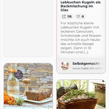
Lebkuchen Kugeln als
Backmischung im
Glas
115
0
Für köstliche kleine
Lebkuchen Kugeln mit
leckeren Gewürzen,
Schokolade und Nüssen
möchte ich euch heute
das schnelle Rezept
zeigen. Denn in 10
Minuten sind (...)
Der Foodblog
Selbstgemacht - De
gemacht.de
www.habe-ich-selbstge