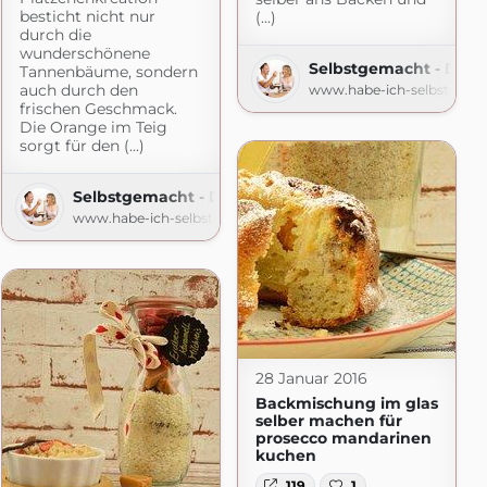
besticht nicht nur
(...)
durch die
wunderschönene
Selbstgemacht - Der 
Tannenbäume, sondern
auch durch den
www.habe-ich-selbstgema
frischen Geschmack.
Die Orange im Teig
sorgt für den (...)
Selbstgemacht - Der Foodblog
www.habe-ich-selbstgemacht.de
28 Januar 2016
Backmischung im glas
selber machen für
prosecco mandarinen
kuchen
119
1