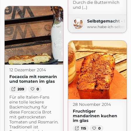
Durch die Buttermilch
und (...)
Der Foodblog
Selbstgemacht - De
gemacht.de
www.habe-ich-selbstge
12 Dezember 2014
Focaccia mit rosmarin
und tomaten im glas
209
0
Für alle Italien-Fans
eine tolle leckere
28 November 2014
Backmischung für
Fruchtiger
diese Forcaccia Brot
mandarinen kuchen
mit getrockneten
im glas
Tomaten und Rosmarin.
Traditionell ist
115
0