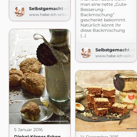
man eine nette „Gute-
Selbstgemacht - Der Foodblog
Besserung-
Backmischung“
www.habe-ich-selbstgemacht.de
geschenkt bekommt.
Natürlich könnt ihr
diese Backmischung
(...)
Selbstgemacht - 
www.habe-ich-selbst
5 Januar 2016
Dinkel-Körner-Ecken
14 Dezember 2015