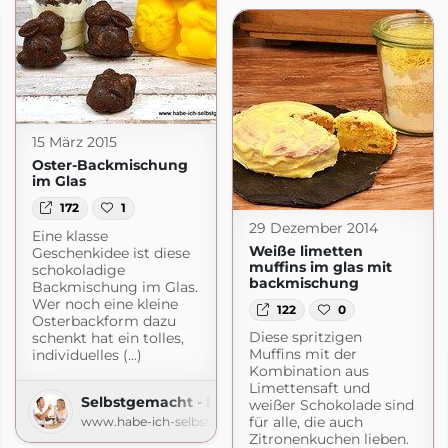
15 März 2015
Oster-Backmischung
im Glas
172
1
29 Dezember 2014
Eine klasse
Weiße limetten
Geschenkidee ist diese
muffins im glas mit
schokoladige
backmischung
Backmischung im Glas.
Wer noch eine kleine
122
0
Osterbackform dazu
Diese spritzigen
schenkt hat ein tolles,
Muffins mit der
individuelles (...)
Kombination aus
Limettensaft und
Selbstgemacht - Der Foodblog
weißer Schokolade sind
für alle, die auch
www.habe-ich-selbstgemacht.de
Zitronenkuchen lieben.