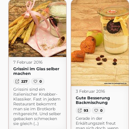
7 Februar 2016
Grissini im Glas selber
machen
227
0
Grissini sind ein
3 Februar 2016
italienischer Knabber-
Gute Besserung
Klassiker. Fast in jedem
Backmischung
Restaurant bekommt
man sie im Brotkorb
93
0
mitgereicht. Und selber
Gerade in der
gebacken schmecken
Erkältungszeit freut
sie gleich (...)
man sich doch, wenn