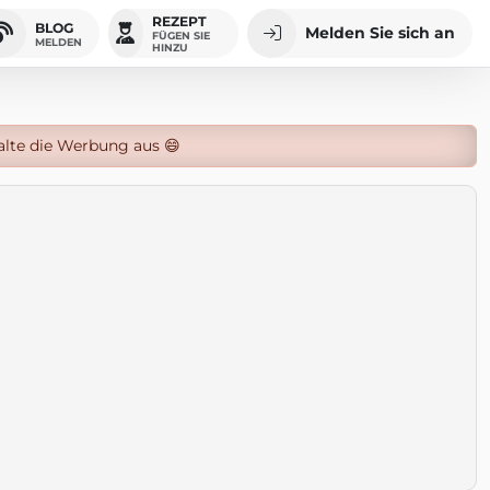
REZEPT
BLOG
Melden Sie sich an
FÜGEN SIE
MELDEN
HINZU
alte die Werbung aus 😄