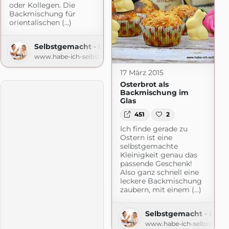
oder Kollegen. Die
Backmischung für
orientalischen (...)
Selbstgemacht - Der Foodblog
www.habe-ich-selbstgemacht.de
17 März 2015
Osterbrot als
Backmischung im
Glas
451
2
Ich finde gerade zu
Ostern ist eine
selbstgemachte
Kleinigkeit genau das
passende Geschenk!
Also ganz schnell eine
leckere Backmischung
zaubern, mit einem (...)
r Foodblog
macht.de
Selbstgemacht - Der 
www.habe-ich-selbstgema