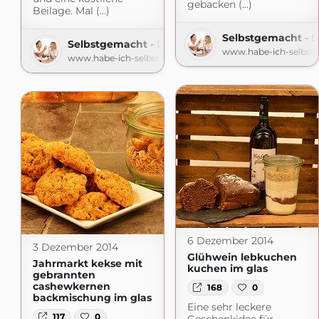
gebacken (...)
Beilage. Mal (...)
Selbstgemacht - 
Selbstgemacht - Der Foodblog
www.habe-ich-selbst
www.habe-ich-selbstgemacht.de
6 Dezember 2014
3 Dezember 2014
Glühwein lebkuchen
Jahrmarkt kekse mit
kuchen im glas
gebrannten
cashewkernen
168
0
backmischung im glas
Eine sehr leckere
117
0