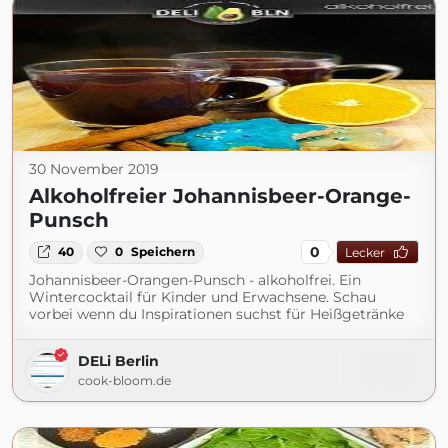
30 November 2019
Alkoholfreier Johannisbeer-Orange-
Punsch
0
40
0
Speichern
Lecker
Johannisbeer-Orangen-Punsch - alkoholfrei. Ein
Wintercocktail für Kinder und Erwachsene. Schau
vorbei wenn du Inspirationen suchst für Heißgetränke
DELi Berlin
cook-bloom.de