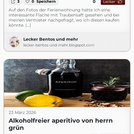
0
3
0
Speichern
Lecker
Auf den Fotos der Ferienwohnung hatte ich eine
interessante Flache mit Traubensaft gesehen und bei
meinen Vermieter nachgefragt, wo ich diesen kaufen
könnte. (...)
Lecker Bentos und mehr
lecker-bentos-und-mehr.blogspot.com
23 März 2026
Alkoholfreier aperitivo von herrn
grün