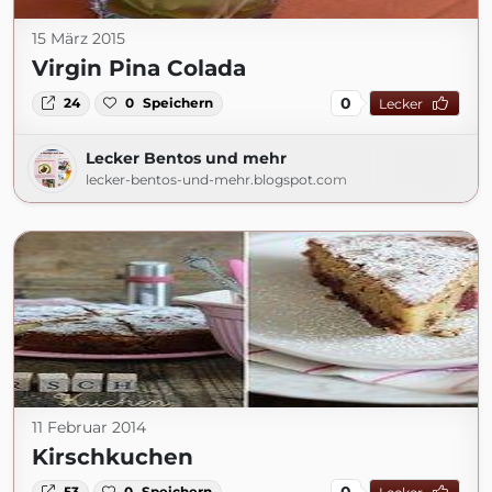
15 März 2015
Virgin Pina Colada
0
24
0
Speichern
Lecker
Lecker Bentos und mehr
lecker-bentos-und-mehr.blogspot.com
11 Februar 2014
Kirschkuchen
0
53
0
Speichern